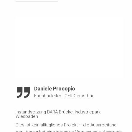
Daniele Procopio
Fachbauleiter
|
GER Gerüstbau
Instandsetzung BARA-Brücke, Industriepark
Wiesbaden
Dies ist kein alltägliches Projekt – die Ausarbeitung
der Lösung hat eine intensive Vorplanung in Anspruch