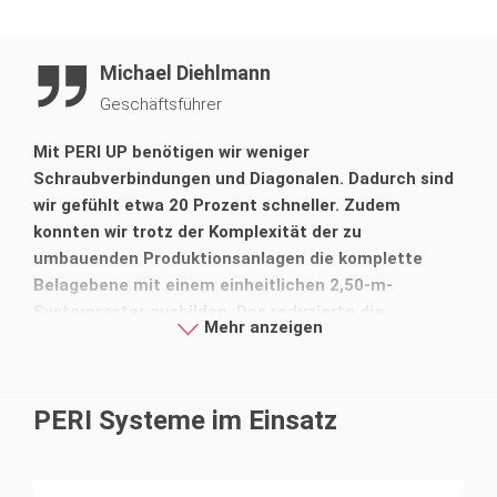
Einhaltung des engen Zeitrahmens von nur 10 Wochen
Michael Diehlmann
durch optimal aufeinander abgestimmte Arbeitsschritte.
Geschäftsführer
Mit PERI UP benötigen wir weniger
Schraubverbindungen und Diagonalen. Dadurch sind
wir gefühlt etwa 20 Prozent schneller. Zudem
konnten wir trotz der Komplexität der zu
umbauenden Produktionsanlagen die komplette
Belagebene mit einem einheitlichen 2,50-m-
Systemraster ausbilden. Das reduzierte die
Mehr anzeigen
Materialvorhaltung auf extrem wenig
unterschiedliche Gerüstbauteile.
PERI Systeme im Einsatz