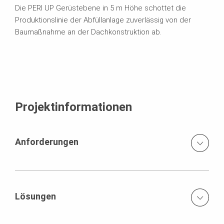
Die PERI UP Gerüstebene in 5 m Höhe schottet die
Produktionslinie der Abfüllanlage zuverlässig von der
Baumaßnahme an der Dachkonstruktion ab.
Projektinformationen
Anforderungen
Erneuerung der Dachkonstruktion unter laufendem
Betrieb
Lösungen
Durchführung der Baumaßnahme innerhalb eines engen
Zeitrahmens von nur 10 Wochen
2.000 m² große Gerüstplattform in 5 m Höhe als