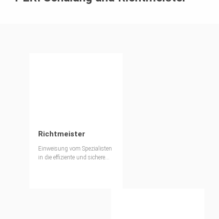
Richtmeister
Einweisung vom Spezialisten
in die effiziente und sichere
Bedienung von PERI
Produkten