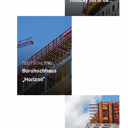
Holiday Inn in der
City Nord
DEUTSCHLAND
Bürohochhaus
„Horizon”