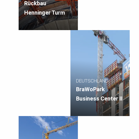
Rückbau
Henninger Turm
DEUTSCHLAND
BraWoPark
Business Center II