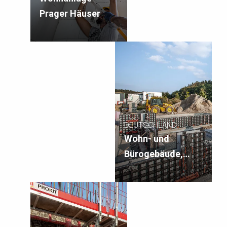
Prager Häuser
DEUTSCHLAND
Wohn- und
Bürogebäude,
Gewerbepark
Junkeräcker