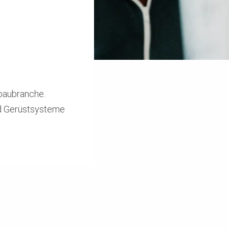
tbaubranche.
nd Gerüstsysteme