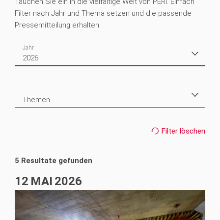
Tauchen Sie ein in die vielfältige Welt von PERI. Einfach
Filter nach Jahr und Thema setzen und die passende
Pressemitteilung erhalten.
Jahr
2026
2026
5
Themen
2025
12
Produkte
5
2024
15
Filter löschen
Projekte
5
2023
25
5 Resultate gefunden
Unternehmen
2022
17
12
MAI
2026
Services