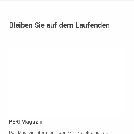
s
s
Bleiben Sie auf dem Laufenden
e
@
f
o
r
-
s
PERI Magazin
a
Das Magazin informiert über PERI Projekte aus dem