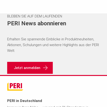
r
i.
BLEIBEN SIE AUF DEM LAUFENDEN
PERI News abonnieren
p
r
Erhalten Sie spannende Einblicke in Produktneuheiten,
Aktionen, Schulungen und weitere Highlights aus der PERI
e
Welt.
s
Jetzt anmelden
s
e
@
PERI in Deutschland
f