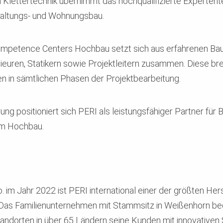
lettertechnik übernimmt das hochqualifizierte Experten
waltungs- und Wohnungsbau.
ompetence Centers Hochbau setzt sich aus erfahrenen Bau
uren, Statikern sowie Projektleitern zusammen. Diese brei
n in sämtlichen Phasen der Projektbearbeitung.
ng positioniert sich PERI als leistungsfähiger Partner für 
 im Hochbau.
 im Jahr 2022 ist PERI international einer der größten Hers
as Familienunternehmen mit Stammsitz in Weißenhorn bedi
tandorten in über 65 Ländern seine Kunden mit innovative