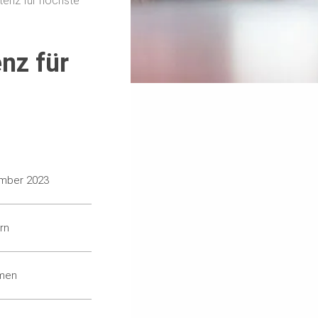
enz für höchste
nz für
ember 2023
rn
men