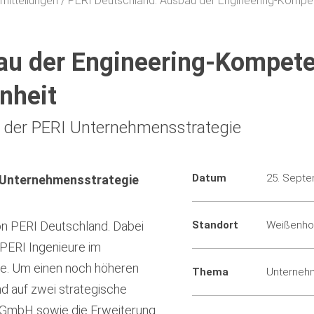
mitteilungen
PERI Deutschland: Ausbau der Engineering-Kompet
au der Engineering-Kompete
nheit
s der PERI Unternehmensstrategie
Datum
25. Sept
I Unternehmensstrategie
von PERI Deutschland. Dabei
Standort
Weißenho
PERI Ingenieure im
le. Um einen noch höheren
Thema
Unterneh
d auf zwei strategische
au GmbH sowie die Erweiterung