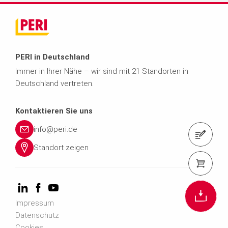
f
o
r
PERI in Deutschland
Immer in Ihrer Nähe – wir sind mit 21 Standorten in
-
Deutschland vertreten.
s
Kontaktieren Sie uns
a
info@peri.de
Kontaktformular
Standort zeigen
l
PERI Shop
e.
d
Impressum
Datenschutz
e
Cookies