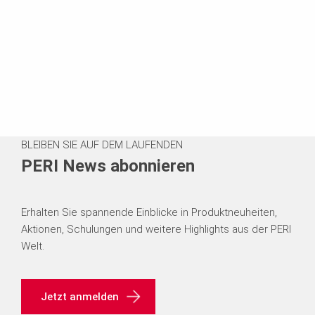
r
i.
p
r
BLEIBEN SIE AUF DEM LAUFENDEN
e
PERI News abonnieren
s
Erhalten Sie spannende Einblicke in Produktneuheiten,
s
Aktionen, Schulungen und weitere Highlights aus der PERI
Welt.
e
@
Jetzt anmelden