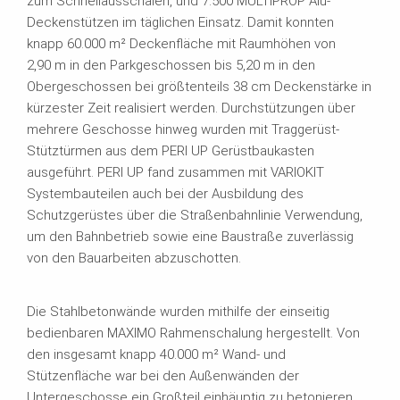
zum Schnellausschalen, und 7.500 MULTIPROP Alu-
Deckenstützen im täglichen Einsatz. Damit konnten
knapp 60.000 m² Deckenfläche mit Raumhöhen von
2,90 m in den Parkgeschossen bis 5,20 m in den
Obergeschossen bei größtenteils 38 cm Deckenstärke in
kürzester Zeit realisiert werden. Durchstützungen über
mehrere Geschosse hinweg wurden mit Traggerüst-
Stütztürmen aus dem PERI UP Gerüstbaukasten
ausgeführt. PERI UP fand zusammen mit VARIOKIT
Systembauteilen auch bei der Ausbildung des
Schutzgerüstes über die Straßenbahnlinie Verwendung,
um den Bahnbetrieb sowie eine Baustraße zuverlässig
von den Bauarbeiten abzuschotten.
Die Stahlbetonwände wurden mithilfe der einseitig
bedienbaren MAXIMO Rahmenschalung hergestellt. Von
den insgesamt knapp 40.000 m² Wand- und
Stützenfläche war bei den Außenwänden der
Untergeschosse ein Großteil einhäuptig zu betonieren.