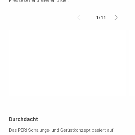
Presseset enthaltenen Bilder.
1
/
11
Durchdacht
Das PERI Schalungs- und Gerüstkonzept basiert auf