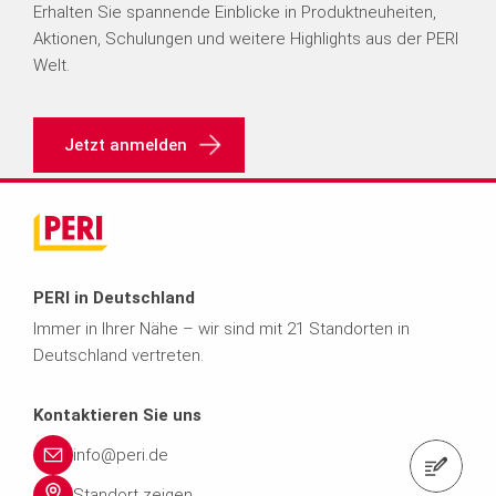
Erhalten Sie spannende Einblicke in Produktneuheiten,
Aktionen, Schulungen und weitere Highlights aus der PERI
r
Welt.
-
Jetzt anmelden
s
a
l
PERI in Deutschland
e.
Immer in Ihrer Nähe – wir sind mit 21 Standorten in
Deutschland vertreten.
d
Kontaktieren Sie uns
e
info@peri.de
Kontaktformular
Standort zeigen