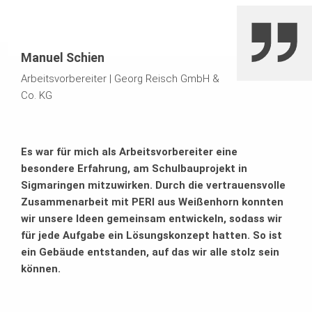
der MULTIFLEX Träger-Deckenschalung für die
Geschossdecken: Für jede Aufgabe wurde gemeinsam
ein stimmiges Lösungskonzept erarbeitet.
Manuel Schien
MULTIPROP Alu-Deckenstützen und PERI UP Stütztürme
Arbeitsvorbereiter
|
Georg Reisch GmbH &
kamen als geeignetes Tragsystem zum Einsatz, ASG
Co. KG
Arbeitsbühnen und der PROKIT Seitenschutz sorgten für
einen konsequent hohen Sicherheitsstandard.
Es war für mich als Arbeitsvorbereiter eine
besondere Erfahrung, am Schulbauprojekt in
Wo sinnvoll, ergänzten projektspezifische
Sigmaringen mitzuwirken. Durch die vertrauensvolle
Sonderlösungen den PERI Systemeinsatz.
Zusammenarbeit mit PERI aus Weißenhorn konnten
wir unsere Ideen gemeinsam entwickeln, sodass wir
Beispielsweise dienten Sonder-Deckentische auf Basis
für jede Aufgabe ein Lösungskonzept hatten. So ist
der VARIODECK Stahlriegel-Deckentische gleichermaßen
ein Gebäude entstanden, auf das wir alle stolz sein
als Arbeitsbühne und Auflagerkonstruktion für die runden
können.
Fertigteilbrüstungen.