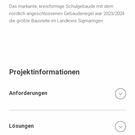
Das markante, kreisförmige Schulgebäude mit dem
nördlich angeschlossenen Gebäuderiegel war 2023/2024
die größte Baustelle im Landkreis Sigmaringen.
Projektinformationen
Anforderungen
Hohe technische Anforderungen und Qualitätsansprüche.
Lösungen
Runde Bauwerksgeometrie mit Sichtbetonanforderungen.