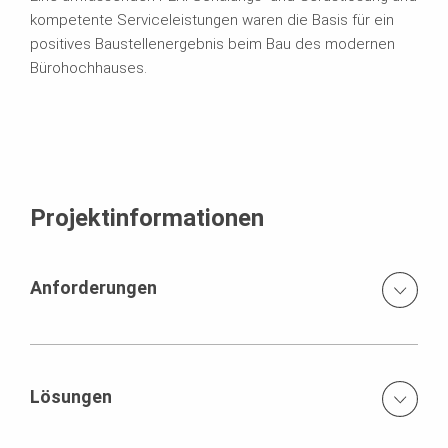
kompetente Serviceleistungen waren die Basis für ein
positives Baustellenergebnis beim Bau des modernen
Bürohochhauses.
Projektinformationen
Anforderungen
Beengtes Baufeld, aufgrund der umliegenden Bebauung
stand nahezu keine Lager- und Montagefläche zur
Verfügung.
Lösungen
Komplexität des Gebäudes mit verschachtelt
Bereits frühzeitig vor Baubeginn im Juli 2019 erarbeiteten