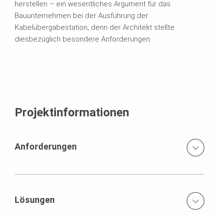
herstellen – ein wesentliches Argument für das
Bauunternehmen bei der Ausführung der
Kabelübergabestation, denn der Architekt stellte
diesbezüglich besondere Anforderungen.
Projektinformationen
Anforderungen
Herstellen von 11 m hohen Wänden
Lösungen
Anspruchsvolle Betonoberflächen