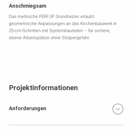
Anschmiegsam
Das metrische PERI UP Grundraster erlaubt
geometrische Anpassungen an das Kirchenbauwerk in
25-cm-Schritten mit Systembauteilen – für sichere,
ebene Arbeitsplätze ohne Stolpergefahr.
Projektinformationen
Anforderungen
Die Turmeinrüstung der Augsburger Ulrichsbasilika vereint
nahezu alle Raffinessen des Gerüstbaus.