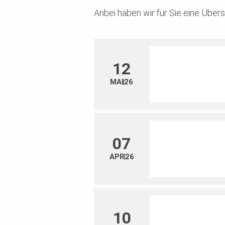
Anbei haben wir für Sie eine Über
12
MAI
26
07
APR
26
10