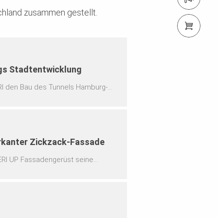
schland zusammen gestellt.
PERI Shop
gs Stadtentwicklung
RI den Bau des Tunnels Hamburg-
hen die flexible Herstellung der
 wechselnder Gründungssituationen.
rkanter Zickzack-Fassade
ERI UP Fassadengerüst seine
asst, wirtschaftlich im Einsatz