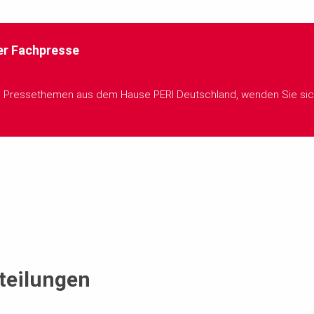
er Fachpresse
m Pressethemen aus dem Hause PERI Deutschland, wenden Sie sich 
teilungen