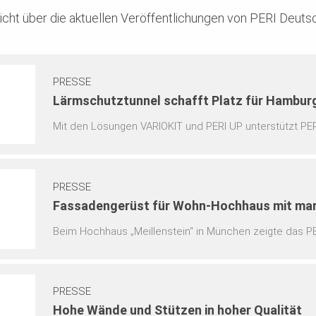
sicht über die aktuellen Veröffentlichungen von PERI Deut
PRESSE
Lärmschutztunnel schafft Platz für Hambur
Mit den Lösungen VARIOKIT und PERI UP unterstützt PE
Altona. Fünf verfahrbare Tunnelschalwagen VTC ermöglic
112 Tunneltakte trotz variierender Tunnelkonturen und
PRESSE
Fassadengerüst für Wohn-Hochhaus mit ma
Beim Hochhaus „Meillenstein“ in München zeigte das P
Stärke: flexibel an komplexe Zickzack-Geometrien angep
und sicher über alle Bauphasen hinweg.
PRESSE
Hohe Wände und Stützen in hoher Qualität