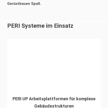
Gerüstbelägen ausgestatteten Arbeitsebenen und
gleichzeitig hoher Ausführungsqualität gearbeitet werden.
Gerüstbauen Spaß.
schmiegten diese eng an die Schornsteinrundungen an.
PERI Systeme im Einsatz
PERI UP Arbeitsplattformen für komplexe
Gebäudestrukturen