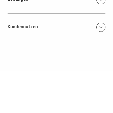
Gespärrekonstruktion für den Überbau mit
Fahrbahnplatte und Auskragungen auf Basis des
Ingenieurbaukastens VARIOKIT
Kundennutzen
wirtschaftliche Lösung mit Systembauteilen
zügiger Baufortschritt ohne Umbauarbeiten
nur zwei unterschiedliche Regelgespärre trotz der
geometrischen Veränderungen des Überbaus