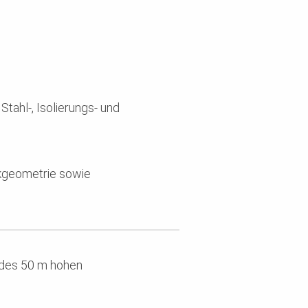
tahl-, Isolierungs- und
nkgeometrie sowie
 des 50 m hohen