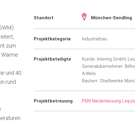
Standort
München-Sendling
 (SWM)
itert,
Projektkategorie
Industriebau
ent zum
r Wärme
Projektbeteiligte
Kunde: Intering GmbH, Le
Generalübernehmer: Bilfin
he und 40
A-Wels
Bauherr: Stadtwerke Mün
on rund
Projektbetreuung
PERI Niederlassung Leipzi
e
peraturen