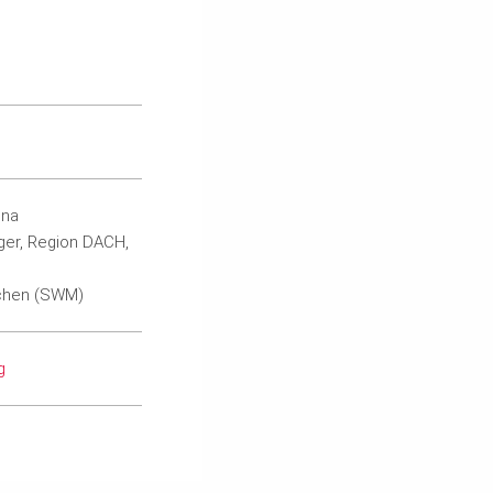
una
ger, Region DACH,
chen (SWM)
g