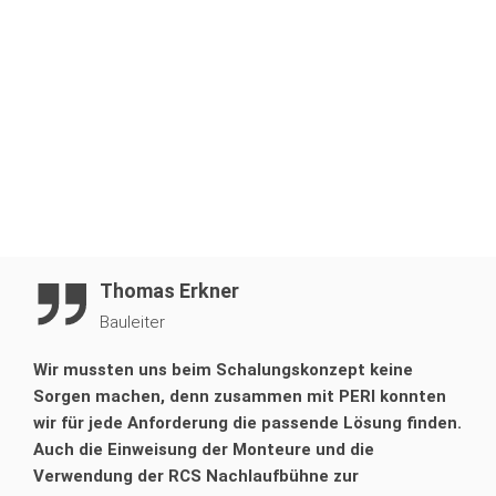
3D-Visualisierung und Taktsimulation
Kranunabhängiges und ergonomisches Arbeiten durch
mobile, gewichtsoptimierte Kletterhydraulik und leichte
Aufhängeschuhe
Arbeitssicherheit in allen Geschossen
Thomas Erkner
Bauleiter
Wir mussten uns beim Schalungskonzept keine
Sorgen machen, denn zusammen mit PERI konnten
wir für jede Anforderung die passende Lösung finden.
Auch die Einweisung der Monteure und die
Verwendung der RCS Nachlaufbühne zur