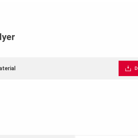
lyer
terial
D