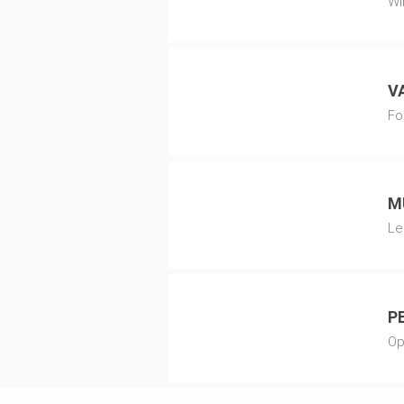
Wi
V
Fo
M
Le
P
Op