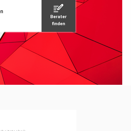
en
Berater
finden