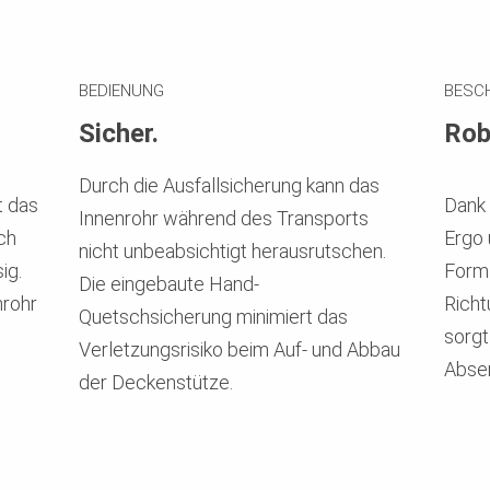
BEDIENUNG
BESC
Sicher.
Rob
Durch die Ausfallsicherung kann das
t das
Dank 
Innenrohr während des Transports
ch
Ergo 
nicht unbeabsichtigt herausrutschen.
ig.
Form 
Die eingebaute Hand-
nrohr
Richt
Quetschsicherung minimiert das
.
sorgt
Verletzungsrisiko beim Auf- und Abbau
Abse
der Deckenstütze.