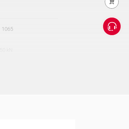
PERI Shop
N 1065
 50 kN
 Fußplatte vereinfachen
kennung der Stützen –
.