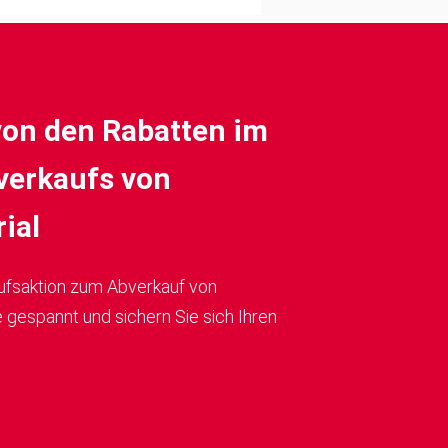
rgo B-350: 15,6 kg
 von den Rabatten im
erkaufs von
ial
ufsaktion zum Abverkauf von
 gespannt und sichern Sie sich Ihren
- 1,50 m | PEP Ergo D-250:
+: 1,79 - 3,00 m | PEP