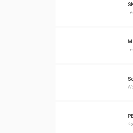
S
Sonstiges
Le
M
Le
Variante PEP Ergo B
Sc
We
Technische Daten
PE
Abmessungen
Ko