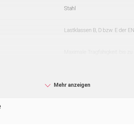
Stahl
Lastklassen B, D bzw. E der E
Maximale Tragfähigkeit: bis zu
Längenprägungen an Kopf- und
die Logistik durch schnelle Er
Mehr anzeigen
selbst im gestapelten Zustand
e