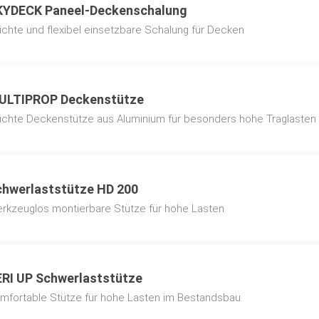
KYDECK Paneel-Deckenschalung
Als Aufstellhilfen werden Drei
ichte und flexibel einsetzbare Schalung für Decken
Aussteifungsrahmen verwendet
Endplatten an Innen- und Auße
PERI Stützenköpfe verwendet
ULTIPROP Deckenstütze
ichte Deckenstütze aus Aluminium für besonders hohe Traglasten
hwerlaststütze HD 200
rkzeuglos montierbare Stütze für hohe Lasten
RI UP Schwerlaststütze
Längen: PEP Ergo B-300: 1,97 
mfortable Stütze für hohe Lasten im Bestandsbau
2,25 - 3,50 m