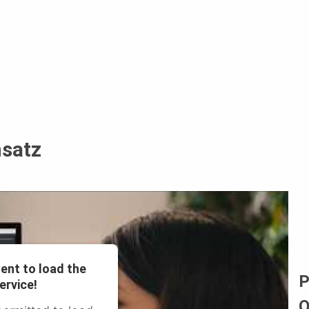
nsatz
ent to load the
P
ervice!
Q