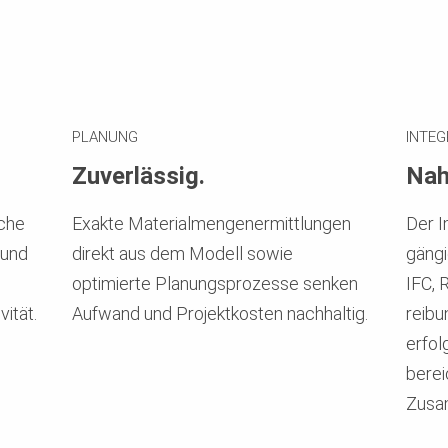
PLANUNG
INTEG
Zuverlässig.
Nah
sche
Exakte Materialmengenermittlungen
Der I
 und
direkt aus dem Modell sowie
gängi
optimierte Planungsprozesse senken
IFC, 
ität.
Aufwand und Projektkosten nachhaltig.
reibu
erfol
berei
Zusa