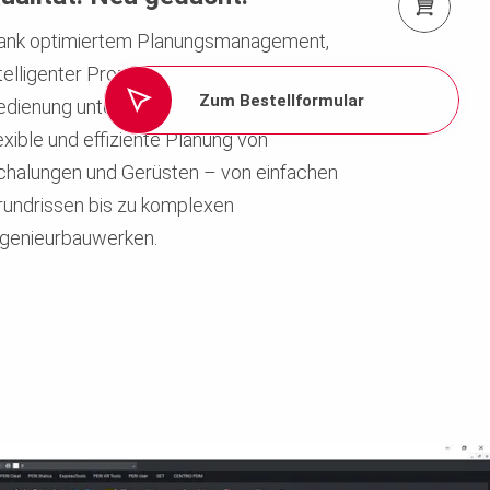
PERI Shop
ank optimiertem Planungsmanagement,
telligenter Prozesse und intuitiver
Zum Bestellformular
edienung unterstützt PERI CAD 25 die
exible und effiziente Planung von
chalungen und Gerüsten – von einfachen
rundrissen bis zu komplexen
ngenieurbauwerken.