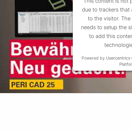
This content is not 
due to trackers that
to the visitor. Th
needs to setup the s
to add this conten
technologi
Powered by
Usercentric
Platfo