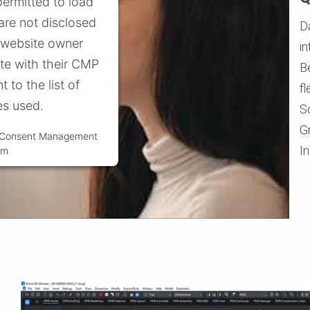
permitted to load
 are not disclosed
D
e website owner
in
ite with their CMP
B
t to the list of
fl
es used.
S
G
s Consent Management
I
rm