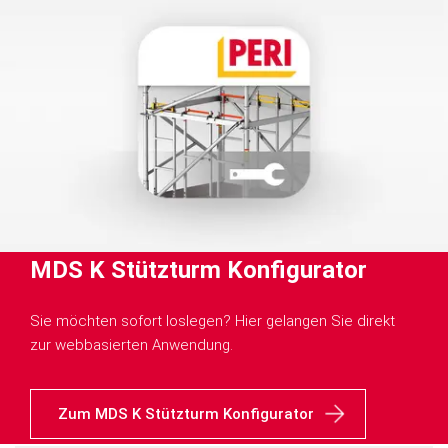
MDS K Stützturm Konfigurator
Sie möchten sofort loslegen? Hier gelangen Sie direkt
zur webbasierten Anwendung.
Zum MDS K Stützturm Konfigurator